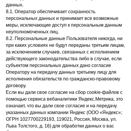
данных.
Политика в отношении обработки персональных данных
8.1. Оператор обеспечивает сохранность
© 2023 Все права защищены.
персональных данных и принимает все возможные
Сайт не является публичной офертой
ИП Достовалов Михаил Викторович
меры, исключающие доступ к персональным данным
ИНН 772648656600
ОГРНИП 320508100152782
неуполномоченных лиц.
Номер в реестре специального учета юридических лиц и
8.2. Персональные данные Пользователя никогда, ни
индивидуальных предпринимателей, осуществляющих
операции с драгоценными металлами и драгоценными
при каких условиях не будут переданы третьим лицам,
камнями № ЮЛ5001602089 присвоенный Министерством
Финансов Российской Федерации 07 июля 2016 г.
за исключением случаев, связанных с исполнением
действующего законодательства либо в случае, если
субъектом персональных данных дано согласие
Оператору на передачу данных третьему лицу для
исполнения обязательств по гражданско-правовому
договору.
Если вы дали свое согласие на сбор cookie-файлов с
помощью сервиса вебаналитики Яндекс.Метрика, это
означает, что вы дали свое согласие и на передачу
указанных данных компании Яндекс (ООО «Яндекс»;
ОГРН 1027700229193, 119021, Россия, Москва, ул.
Льва Толстого, д. 16) для обработки данных о вас