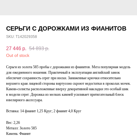
СЕРЬГИ С ДОРОЖКАМИ ИЗ ФИАНИТОВ
SKU:
Т142029358
27 446
р.
54 893
р.
Out of stock
Серьги из золота 585 пробы с дорожками из фианитов. Мега популярная модель
для ежедневного ношения. Практичный в эксплуатации английский замок
обеспечит сохранность серег при носки. Заниженные крючки относительно
верхнего края лицевой стороны виртуозно скроют недостатки в проколах мочек.
Камни-солисты расположенные вверху декоративной накладки это особый шик
в модели серег. Дорожка из мелких камней усиливает притягательный блеск
ювелирного аксессуара.
Вставка: 14 фианит 1,25 Круг; 2 фианит 4,0 Круг
Вес: 2,26
Металл: Золото 585
Камень: Фианит