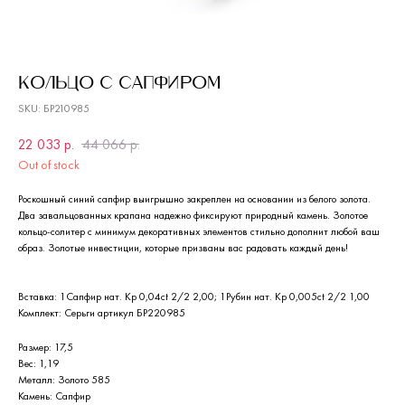
КОЛЬЦО С САПФИРОМ
SKU:
БР210985
22 033
р.
44 066
р.
Out of stock
Роскошный синий сапфир выигрышно закреплен на основании из белого золота.
Два завальцованных крапана надежно фиксируют природный камень. Золотое
кольцо-солитер с минимум декоративных элементов стильно дополнит любой ваш
образ. Золотые инвестиции, которые призваны вас радовать каждый день!
Вставка: 1Сапфир нат. Кр 0,04ct 2/2 2,00; 1Рубин нат. Кр 0,005ct 2/2 1,00
Комплект: Серьги артикул БР220985
Размер: 17,5
Вес: 1,19
Металл: Золото 585
Камень: Сапфир