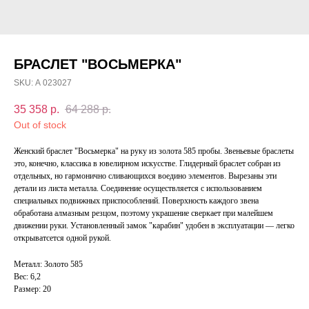
БРАСЛЕТ "ВОСЬМЕРКА"
SKU:
А 023027
35 358
р.
64 288
р.
Out of stock
Женский браслет "Восьмерка" на руку из золота 585 пробы. Звеньевые браслеты
это, конечно, классика в ювелирном искусстве. Глидерный браслет собран из
отдельных, но гармонично сливающихся воедино элементов. Вырезаны эти
детали из листа металла. Соединение осуществляется с использованием
специальных подвижных приспособлений. Поверхность каждого звена
обработана алмазным резцом, поэтому украшение сверкает при малейшем
движении руки. Установленный замок "карабин" удобен в эксплуатации — легко
открыватсется одной рукой.
Металл: Золото 585
Вес: 6,2
Размер: 20